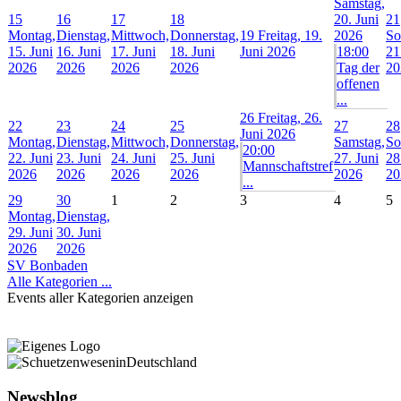
Samstag,
15
16
17
18
20. Juni
21
Montag,
Dienstag,
Mittwoch,
Donnerstag,
19
Freitag, 19.
2026
So
15. Juni
16. Juni
17. Juni
18. Juni
Juni 2026
18:00
21
2026
2026
2026
2026
Tag der
20
offenen
...
26
Freitag, 26.
22
23
24
25
27
28
Juni 2026
Montag,
Dienstag,
Mittwoch,
Donnerstag,
Samstag,
So
20:00
22. Juni
23. Juni
24. Juni
25. Juni
27. Juni
28
Mannschaftstref
2026
2026
2026
2026
2026
20
...
29
30
1
2
3
4
5
Montag,
Dienstag,
29. Juni
30. Juni
2026
2026
SV Bonbaden
Alle Kategorien ...
Events aller Kategorien anzeigen
Newsblog