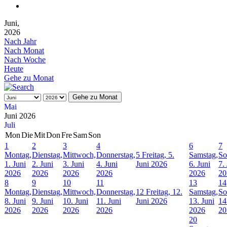
Juni,
2026
Nach Jahr
Nach Monat
Nach Woche
Heute
Gehe zu Monat
Gehe zu Monat
Mai
Juni 2026
Juli
Mon
Die
Mit
Don
Fre
Sam
Son
1
2
3
4
6
7
Montag,
Dienstag,
Mittwoch,
Donnerstag,
5
Freitag, 5.
Samstag,
So
1. Juni
2. Juni
3. Juni
4. Juni
Juni 2026
6. Juni
7.
2026
2026
2026
2026
2026
20
8
9
10
11
13
14
Montag,
Dienstag,
Mittwoch,
Donnerstag,
12
Freitag, 12.
Samstag,
So
8. Juni
9. Juni
10. Juni
11. Juni
Juni 2026
13. Juni
14
2026
2026
2026
2026
2026
20
20