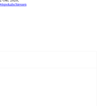
2 Okt. 2026
;
rtspokalschiessen